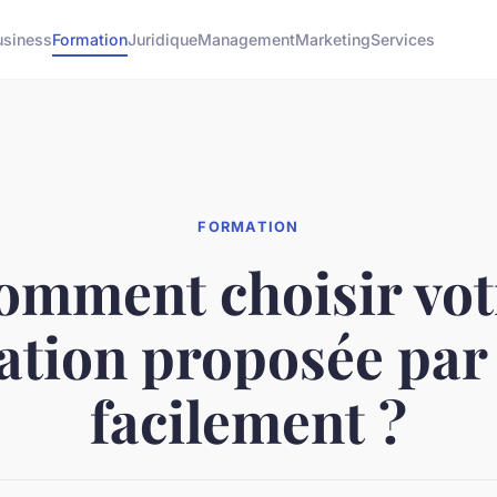
usiness
Formation
Juridique
Management
Marketing
Services
FORMATION
omment choisir vot
ation proposée par 
facilement ?