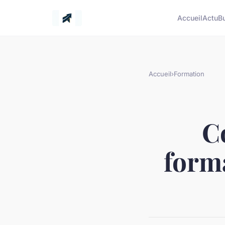
Accueil
Actu
B
Accueil
›
Formation
C
form