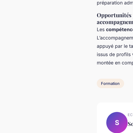
préparation admi
Opportunités 
accompagnemen
Les
compétence
L’accompagnemen
appuyé par le ta
issus de profils 
montée en comp
Formation
EC
S
So