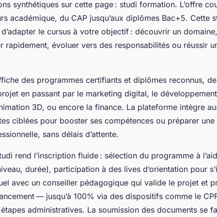
ons synthétiques sur cette page : studi formation. L’offre c
rs académique, du CAP jusqu’aux diplômes Bac+5. Cette st
d’adapter le cursus à votre objectif : découvrir un domaine
r rapidement, évoluer vers des responsabilités ou réussir 
affiche des programmes certifiants et diplômes reconnus, de
projet en passant par le marketing digital, le développement
animation 3D, ou encore la finance. La plateforme intègre au
tes ciblées pour booster ses compétences ou préparer une 
essionnelle, sans délais d’attente.
udi rend l’inscription fluide : sélection du programme à l’aid
niveau, durée), participation à des lives d’orientation pour s
el avec un conseiller pédagogique qui valide le projet et pr
inancement — jusqu’à 100% via des dispositifs comme le CP
s étapes administratives. La soumission des documents se fa