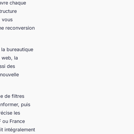
ouvre chaque
ructure
, vous
une reconversion
 la bureautique
 web, la
ssi des
nouvelle
e de filtres
’informer, puis
écise les
F ou France
it intégralement