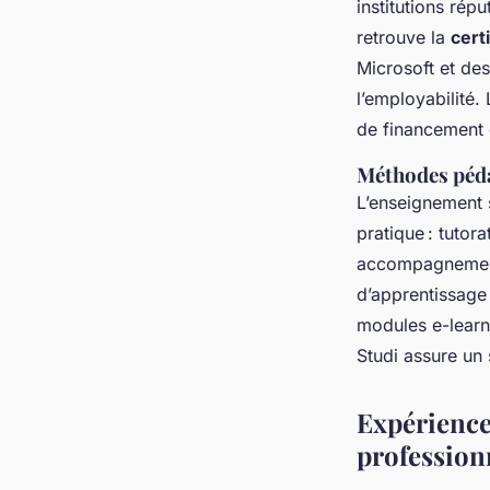
institutions répu
retrouve la
cert
Microsoft et des
l’employabilité.
de financement e
Méthodes péda
L’enseignement 
pratique : tutor
accompagnement 
d’apprentissage 
modules e-learn
Studi assure un s
Expérience
profession