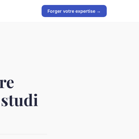
Forger votre expertise →
re
studi