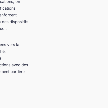
ications, on
ifications
renforcent
à des dispositifs
udi.
ées vers la
ché,
e
actions avec des
ement carrière