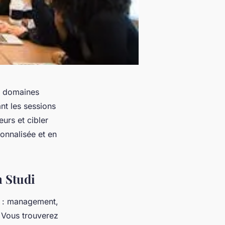
s domaines
t les sessions
urs et cibler
sonnalisée et en
n Studi
 : management,
 Vous trouverez