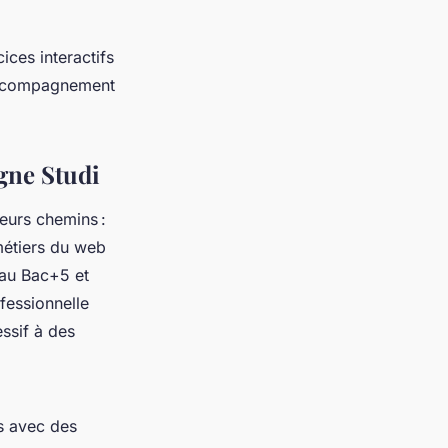
ices interactifs
t accompagnement
gne Studi
eurs chemins :
 métiers du web
’au Bac+5 et
ofessionnelle
essif à des
s avec des