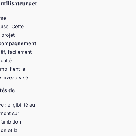
utilisateurs et
rme
uise. Cette
 projet
compagnement
if, facilement
culté.
mplifient la
 niveau visé.
tés de
 : éligibilité au
ement sur
l’ambition
ion et la